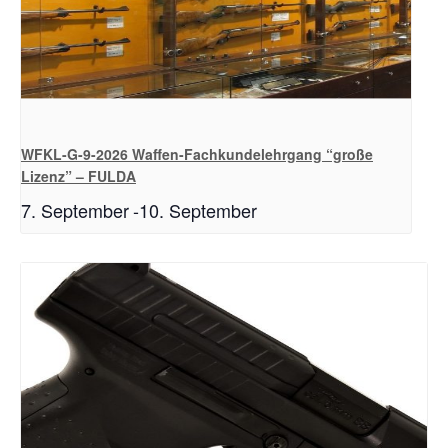
WFKL-G-9-2026 Waffen-Fachkundelehrgang “große
Lizenz” – FULDA
7. September
-
10. September