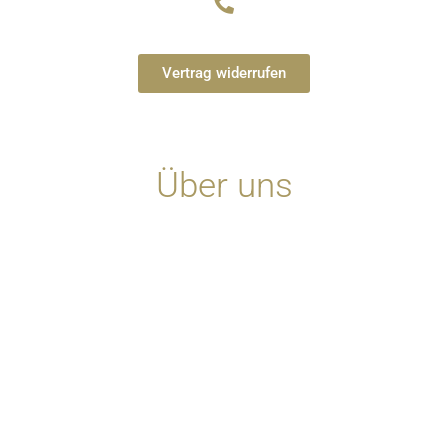
+49 15233593180
Vertrag widerrufen
Über uns
Impressum
Datenschutzerklärung
Mitgliedschaften und Kooperationen
Barrierefreiheit
AGB und Widerruf