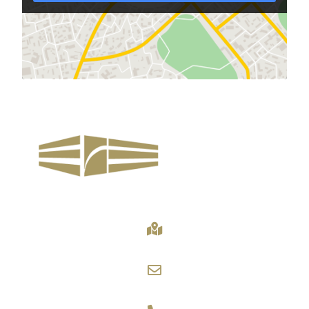
Petersberger Str. 57, 36037 Fulda
info@deutsches-sachkunde-zentrum.de