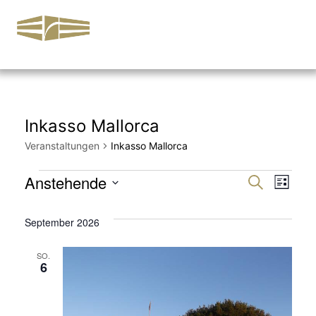
Inkasso Mallorca
Veranstaltungen
Inkasso Mallorca
Anstehende
Veran
Ver
Suche
Liste
Datum
Ans
Such
September 2026
wählen.
Nav
und
SO.
6
Ansic