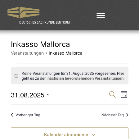
Inkasso Mallorca
Veranstaltungen
Inkasso Mallorca
Keine Veranstaltungen für 31. August 2025 vorgesehen. Hier
Hinweis
geht es zu den
nächsten bevorstehenden Veranstaltungen
.
31.08.2025
Veran
Ver
Suche
Tag
Datum
Ans
Such
wählen.
Vorheriger Tag
Nächster Tag
Nav
und
Kalender abonnieren