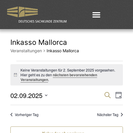
Inkasso Mallorca
Veranstaltungen
Inkasso Mallorca
Keine Veranstaltungen für 2. September 2025 vorgesehen.
Hier geht es zu den
nächsten bevorstehenden
Hinweis
Veranstaltungen
.
02.09.2025
Veran
Ver
Suche
Tag
Datum
Ans
Such
wählen.
Vorheriger Tag
Nächster Tag
Nav
und