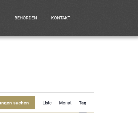
S
BEHÖRDEN
KONTAKT
Veranstaltung
tungen suchen
Liste
Monat
Tag
Ansichten-
Navigation