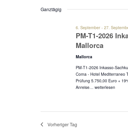
und
Datum
Veranstaltungen
Ganztägig
wählen.
Ansichten,
Schlüsselwort.
6. September
-
27. Septemb
Navigation
PM-T1-2026 Ink
Mallorca
Mallorca
PM-T1-2026 Inkasso-Sachkund
Coma - Hotel Mediterraneo T
Prüfung 5.750,00 Euro + 19%
Anreise…
weiterlesen
Vorheriger Tag