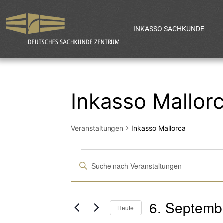
INKASSO SACHKUNDE
Inkasso Mallor
Veranstaltungen
Inkasso Mallorca
Veranstaltun
Bitte
Schlüsselwort
Suche
eingeben.
6. Septemb
Suche
Heute
nach