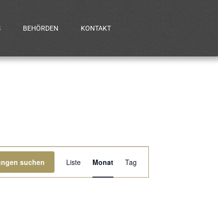
S
BEHÖRDEN
KONTAKT
Veranstaltung
tungen suchen
Liste
Monat
Tag
Ansichten-
Navigation