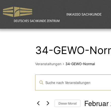
INKASSO SACHKUNDE
34-GEWO-Nor
Veranstaltungen
34-GEWO-Normal
Veranstaltun
Bitte
Schlüsselwort
Suche
eingeben.
Februar
Suche
Dieser Monat
nach