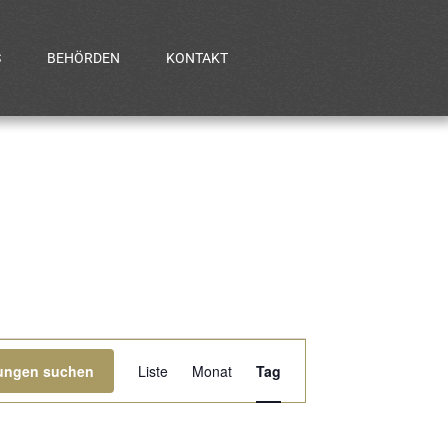
S
BEHÖRDEN
KONTAKT
Veranstaltung
tungen suchen
Liste
Monat
Tag
Ansichten-
Navigation