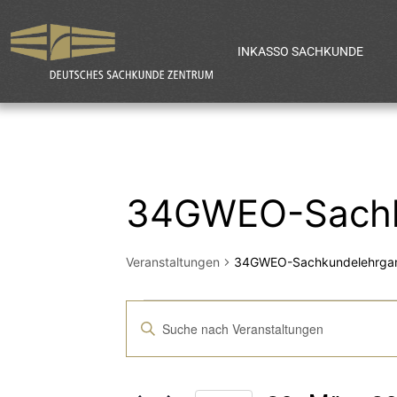
INKASSO SACHKUNDE
34GWEO-Sachk
Veranstaltungen
34GWEO-Sachkundelehrga
Veranstaltun
Bitte
Schlüsselwort
Suche
eingeben.