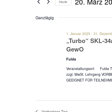
20. März 2
Suche
Heute
und
nach
Datum
Veranstaltungen
Ganztägig
wählen.
Ansichten,
Schlüsselwort.
1. Januar 2025
-
31. Dezem
Navigation
„Turbo“ SKL-34
GewO
Fulda
Veranstaltungsort: Ful
zzgl. MwSt. Lehrgang V
GEEIGNET FÜR TEILNEHM
Vorheriger Tag