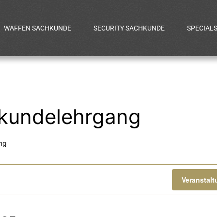
WAFFEN SACHKUNDE
SECURITY SACHKUNDE
SPECIAL
undelehrgang
ng
gen
Veranstal