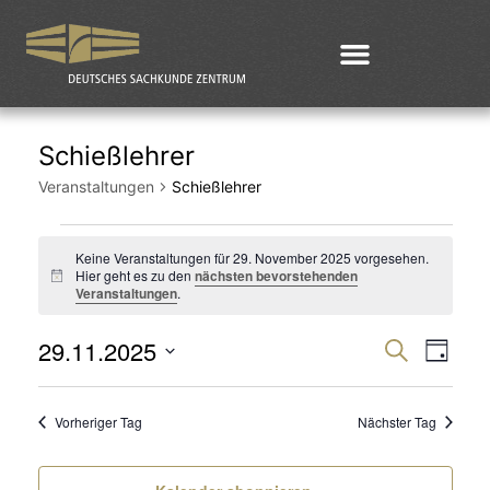
Schießlehrer
Veranstaltungen
Schießlehrer
Keine Veranstaltungen für 29. November 2025 vorgesehen.
Hier geht es zu den
nächsten bevorstehenden
Hinweis
Veranstaltungen
.
29.11.2025
Veran
Ver
Suche
Tag
Datum
Ans
Such
wählen.
Vorheriger Tag
Nächster Tag
Nav
und