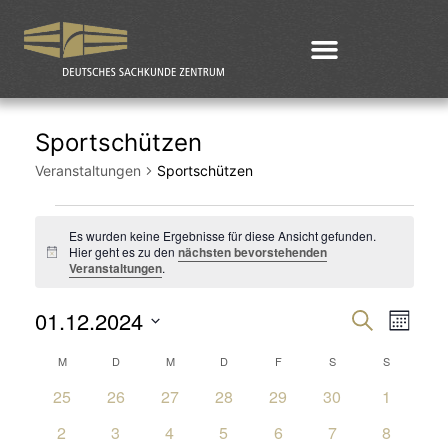
Sportschützen
Veranstaltungen
Sportschützen
Es wurden keine Ergebnisse für diese Ansicht gefunden.
Hier geht es zu den
nächsten bevorstehenden
Hinweis
Veranstaltungen
.
01.12.2024
Veran
Ver
Suche
Monat
Datum
Ans
Such
Kalender
M
D
M
D
F
S
S
wählen.
0
0
0
0
0
0
0
Nav
25
26
27
28
29
30
1
und
von
Veranstaltungen
Veranstaltungen
Veranstaltungen
Veranstaltungen
Veranstaltungen
Veranstaltungen
Veransta
0
0
0
0
0
0
0
2
3
4
5
6
7
8