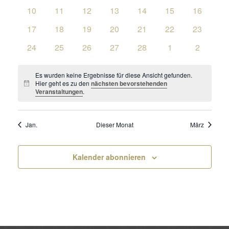
Veranstaltungen
Veranstaltungen
Veranstaltungen
Veranstaltungen
Veranstaltungen
Veranstaltungen
Ansic
Veransta
Veranstaltungen
0
0
0
0
0
0
0
10
11
12
13
14
15
16
Veranstaltungen
Veranstaltungen
Veranstaltungen
Veranstaltungen
Veranstaltungen
Veranstaltungen
Veranstal
Navig
0
0
0
0
0
0
0
17
18
19
20
21
22
23
Veranstaltungen
Veranstaltungen
Veranstaltungen
Veranstaltungen
Veranstaltungen
Veranstaltungen
Veranstal
0
0
0
0
0
0
0
24
25
26
27
28
1
2
Veranstaltungen
Veranstaltungen
Veranstaltungen
Veranstaltungen
Veranstaltungen
Veranstaltungen
Veransta
Es wurden keine Ergebnisse für diese Ansicht gefunden.
Hier geht es zu den
nächsten bevorstehenden
Hinweis
Veranstaltungen
.
Jan.
Dieser Monat
März
Kalender abonnieren