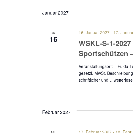
Januar 2027
16. Januar 2027
-
17. Janua
SA.
16
WSKL-S-1-2027
Sportschützen 
Veranstaltungsort: Fuld
gesetzl. MwSt. Beschreibung 
schriftlicher und…
weiterles
Februar 2027
17. Februar 2027
-
18. Febr
MI.