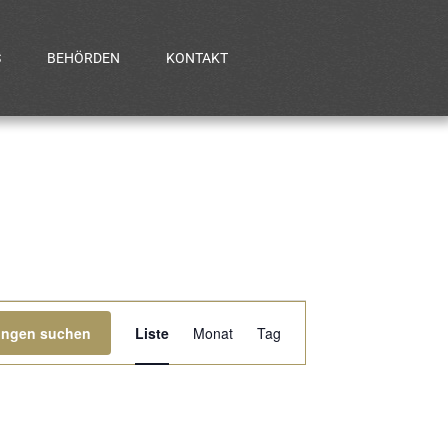
S
BEHÖRDEN
KONTAKT
Veranstaltung
ungen suchen
Liste
Monat
Tag
Ansichten-
Navigation