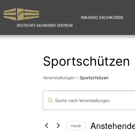
INKASSO SACHKUNDE
Sportschützen
Veranstaltungen
Sportschützen
Veranstaltun
Bitte
Schlüsselwort
Suche
eingeben.
Anstehend
Suche
Heute
nach