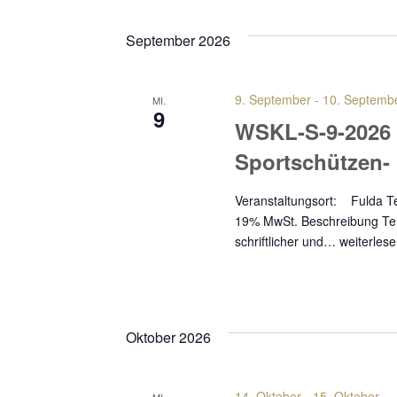
und
Datum
Veranstaltungen
wählen.
September 2026
Ansichten,
Schlüsselwort.
Navigation
9. September
-
10. Septemb
MI.
9
WSKL-S-9-2026
Sportschützen
Veranstaltungsort: Fuld
19% MwSt. Beschreibung Term
schriftlicher und…
weiterles
Oktober 2026
14. Oktober
-
15. Oktober