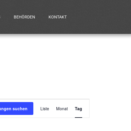
S
BEHÖRDEN
KONTAKT
Veranstaltung
tungen suchen
Liste
Monat
Tag
Ansichten-
Navigation