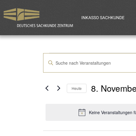
INKASSO SACHKUNDE
Veranstaltun
Bitte
Schlüsselwort
Suche
eingeben.
8. Novembe
Suche
Heute
und
nach
Datum
Veranstaltungen
wählen.
Keine Veranstaltungen 
Ansichten,
Schlüsselwort.