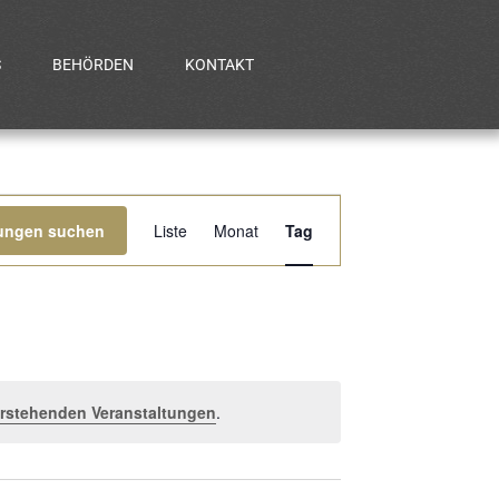
S
BEHÖRDEN
KONTAKT
Veranstaltung
tungen suchen
Liste
Monat
Tag
Ansichten-
Navigation
rstehenden Veranstaltungen
.