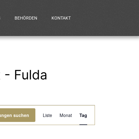
S
BEHÖRDEN
KONTAKT
 - Fulda
Veranstaltung
tungen suchen
Liste
Monat
Tag
Ansichten-
Navigation