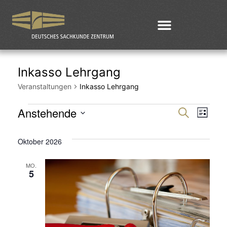
Inkasso Lehrgang
Veranstaltungen
Inkasso Lehrgang
Anstehende
Veran
Ver
Suche
Liste
Datum
Ans
Such
Oktober 2026
wählen.
Nav
und
MO.
5
Ansic
Navig