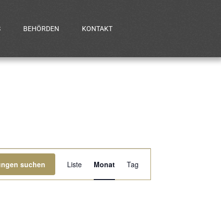
S
BEHÖRDEN
KONTAKT
Veranstaltung
tungen suchen
Liste
Monat
Tag
Ansichten-
Navigation