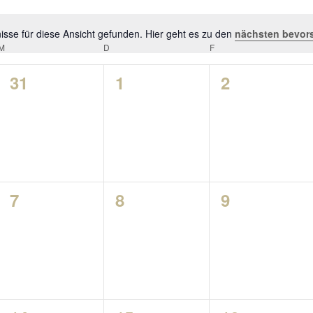
sse für diese Ansicht gefunden. Hier geht es zu den
nächsten bevor
Hinweis
M
D
F
0
0
0
31
1
2
ngen,
Veranstaltungen,
Veranstaltungen,
Veranstalt
gen
0
0
0
7
8
9
ngen,
Veranstaltungen,
Veranstaltungen,
Veranstalt