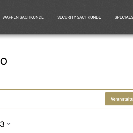
WAFFEN SACHKUNDE
SECURITY SACHKUNDE
SPECIAL
o
gen
Veranstal
23