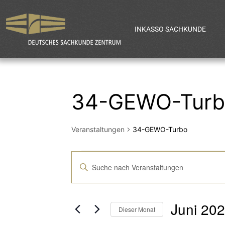
INKASSO SACHKUNDE
34-GEWO-Turb
Veranstaltungen
34-GEWO-Turbo
Veranstaltun
Bitte
Schlüsselwort
Suche
eingeben.
Juni 20
Suche
Dieser Monat
nach