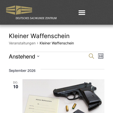
Kleiner Waffenschein
Veranstaltungen
Kleiner Waffenschein
Anstehend
Veran
Ver
Suche
Liste
Datum
Ans
Such
September 2026
wählen.
Nav
und
DO.
10
Ansic
Navig