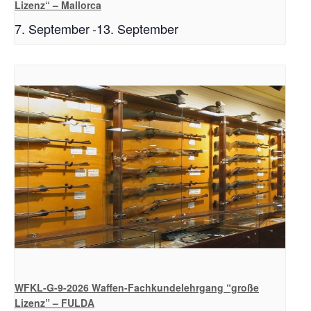
Lizenz“ – Mallorca
7. September
-
13. September
WFKL-G-9-2026 Waffen-Fachkundelehrgang “große
Lizenz” – FULDA