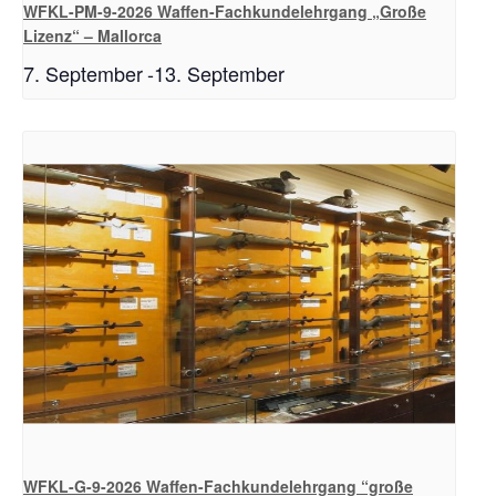
WFKL-PM-9-2026 Waffen-Fachkundelehrgang „Große
Lizenz“ – Mallorca
7. September
-
13. September
WFKL-G-9-2026 Waffen-Fachkundelehrgang “große