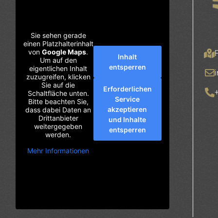
Sie sehen gerade
einen Platzhalterinhalt
von
Google Maps
.
Inhalt
Um auf den
entsperren
eigentlichen Inhalt
zuzugreifen, klicken
Sie auf die
Erforderlichen
Schaltfläche unten.
Service
Bitte beachten Sie,
akzeptieren
dass dabei Daten an
Drittanbieter
und Inhalte
weitergegeben
entsperren
werden.
Mehr Informationen