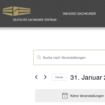
INKASSO SACHKUNDE
Veranstaltun
Bitte
Schlüsselwort
Suche
eingeben.
31. Januar
Suche
Heute
und
nach
Datum
Veranstaltungen
wählen.
Keine Veranstaltungen 
Ansichten,
Schlüsselwort.