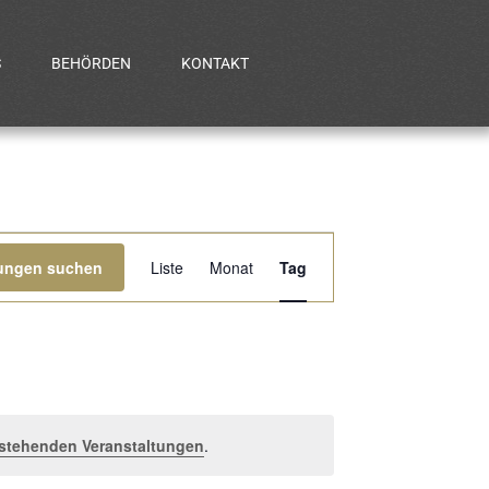
S
BEHÖRDEN
KONTAKT
Veranstaltung
tungen suchen
Liste
Monat
Tag
Ansichten-
Navigation
stehenden Veranstaltungen
.