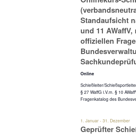
Navigation
(verbandsneutra
Standaufsicht n
und 11 AWaffV,
offiziellen Frag
Bundesverwaltu
Sachkundeprüfu
Online
Schießleiter/Schießsportleit
§ 27 WaffG i.V.m. § 10 AWaff
Fragenkatalog des Bundesv
1. Januar
-
31. Dezember
Geprüfter Schie