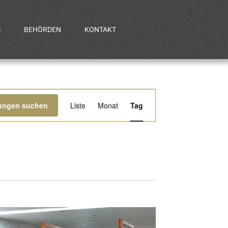
S
BEHÖRDEN
KONTAKT
Veranstaltung
tungen suchen
Liste
Monat
Tag
Ansichten-
Navigation