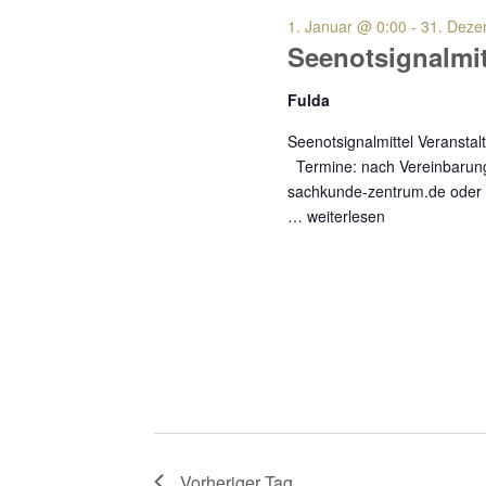
1. Januar @ 0:00
-
31. Deze
Seenotsignalmit
Fulda
Seenotsignalmittel Verans
Termine: nach Vereinbarung
sachkunde-zentrum.de oder 
…
weiterlesen
Vorheriger Tag