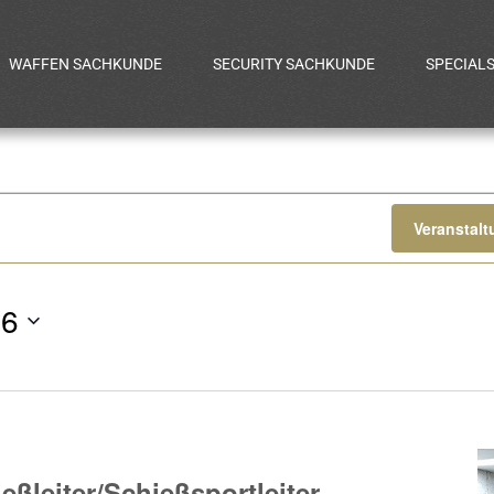
WAFFEN SACHKUNDE
SECURITY SACHKUNDE
SPECIAL
gen
Veranstal
26
eßleiter/Schießsportleiter