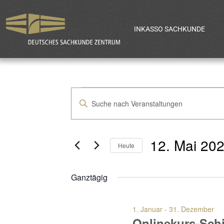
INKASSO SACHKUNDE
Veranstaltun
Bitte
Schlüsselwort
Suche
eingeben.
12. Mai 20
Suche
Heute
und
nach
Datum
Veranstaltungen
Ganztägig
wählen.
Ansichten,
Schlüsselwort.
1. Januar
-
31. Dezember
Onlinekurs-Schi