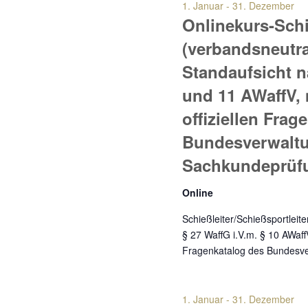
1. Januar
-
31. Dezember
Navigation
Onlinekurs-Schi
(verbandsneutra
Standaufsicht n
und 11 AWaffV,
offiziellen Frag
Bundesverwaltu
Sachkundeprüfu
Online
Schießleiter/Schießsportleit
§ 27 WaffG i.V.m. § 10 AWaff
Fragenkatalog des Bundesv
1. Januar
-
31. Dezember