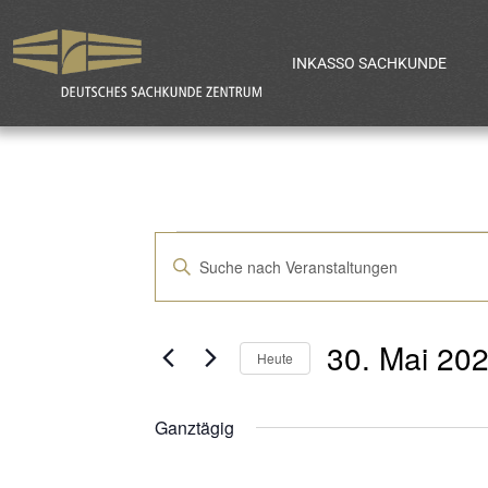
INKASSO SACHKUNDE
Veranstaltun
Bitte
Schlüsselwort
Suche
eingeben.
30. Mai 20
Suche
Heute
und
nach
Datum
Veranstaltungen
Ganztägig
wählen.
Ansichten,
Schlüsselwort.