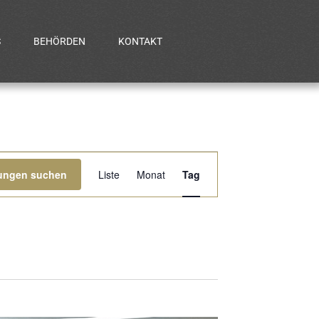
S
BEHÖRDEN
KONTAKT
Veranstaltung
tungen suchen
Liste
Monat
Tag
Ansichten-
Navigation