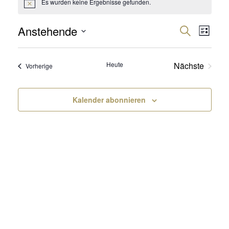
Es wurden keine Ergebnisse gefunden.
Hinweis
Anstehende
Veran
Ver
Suche
Liste
Datum
Ans
Such
wählen.
Heute
Nächste
Veranstaltungen
Vorherige
Nav
und
Veranstalt
Ansic
Kalender abonnieren
Navig