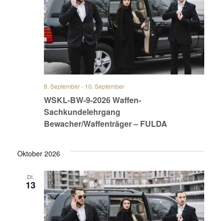
Navig
8. September
-
10. September
WSKL-BW-9-2026 Waffen-
Sachkundelehrgang
Bewacher/Waffenträger – FULDA
Oktober 2026
DI.
13