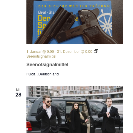
1. Januar @ 0:00
-
31. Dezember @ 0:00
Seenotsignalmittel
Seenotsignalmittel
Fulda
, Deutschland
MI.
28