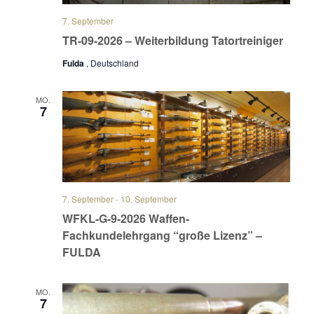
7. September
TR-09-2026 – Weiterbildung Tatortreiniger
Fulda
, Deutschland
MO.
7
7. September
-
10. September
WFKL-G-9-2026 Waffen-
Fachkundelehrgang “große Lizenz” –
FULDA
MO.
7