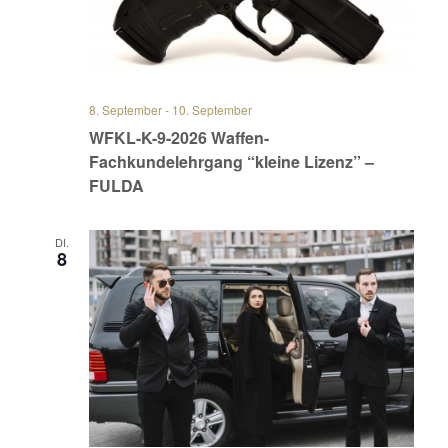
8. September
-
10. September
WFKL-K-9-2026 Waffen-
Fachkundelehrgang “kleine Lizenz” –
FULDA
DI.
8