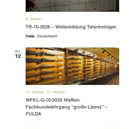
9. Oktober
TR-10-2026 – Weiterbildung Tatortreiniger
Fulda
, Deutschland
MO.
12
12. Oktober
-
15. Oktober
WFKL-G-10-2026 Waffen-
Fachkundelehrgang “große Lizenz” –
FULDA