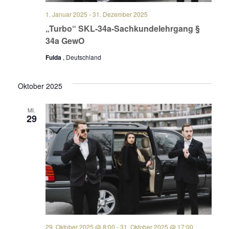
1. Januar 2025
-
31. Dezember 2025
„Turbo“ SKL-34a-Sachkundelehrgang §
34a GewO
Fulda
, Deutschland
Oktober 2025
MI.
29
29. Oktober 2025 @ 8:00
-
31. Oktober 2025 @ 17:00