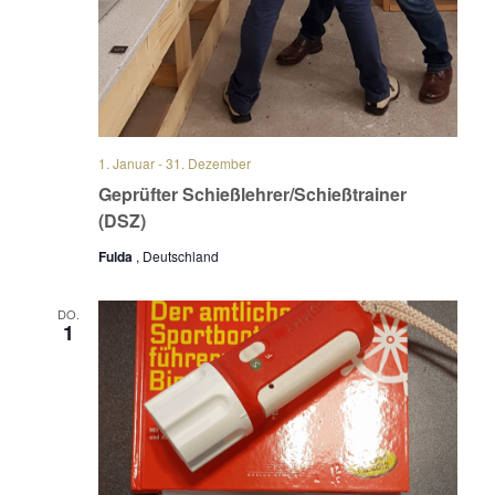
1. Januar
-
31. Dezember
Geprüfter Schießlehrer/Schießtrainer
(DSZ)
Fulda
, Deutschland
DO.
1