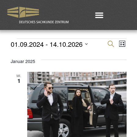
01.09.2024
 - 
14.10.2026
Veran
Ver
Suche
Liste
Datum
Ans
Such
Januar 2025
wählen.
Nav
und
MI.
1
Ansic
Navig